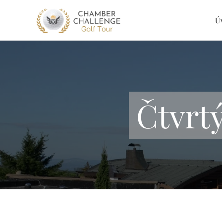
Ú
Čtvrt