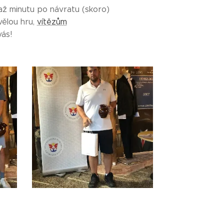
až minutu po návratu (skoro)
vělou hru,
vítězům
vás!