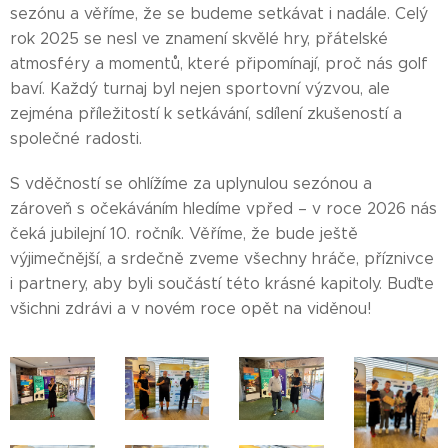
sezónu a věříme, že se budeme setkávat i nadále. Celý
rok 2025 se nesl ve znamení skvělé hry, přátelské
atmosféry a momentů, které připomínají, proč nás golf
baví. Každý turnaj byl nejen sportovní výzvou, ale
zejména příležitostí k setkávání, sdílení zkušeností a
společné radosti.
S vděčností se ohlížíme za uplynulou sezónou a
zároveň s očekáváním hledíme vpřed – v roce 2026 nás
čeká jubilejní 10. ročník. Věříme, že bude ještě
výjimečnější, a srdečně zveme všechny hráče, příznivce
i partnery, aby byli součástí této krásné kapitoly. Buďte
všichni zdrávi a v novém roce opět na viděnou!