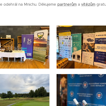
se odehrál na Mnichu. Děkujeme
partnerům
a
vítězům
gratu