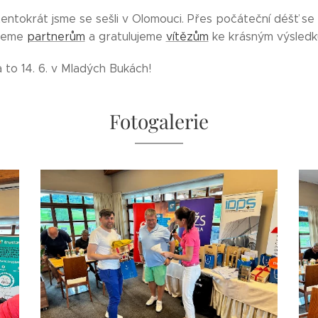
entokrát jsme se sešli v Olomouci. Přes počáteční déšť se n
ujeme
partnerům
a gratulujeme
vítězům
ke krásným výsledk
 to 14. 6. v Mladých Bukách!
Fotogalerie