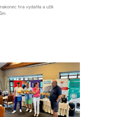
akonec hra vydařila a užili
ům.